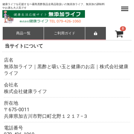
健康ライフを応援する〜霧島黒酢製品全商品取扱いの無添加ライフ、無添加の調味料
Menu
やお酒も大人気です
0
商品一覧
ご利用ガイド
合計
¥ 0-
当サイトについて
店名
無添加ライフ｜黒酢と吸い玉と健康のお店｜株式会社健康
ライフ
会社名
株式会社健康ライフ
所在地
〒675-0011
兵庫県加古川市野口町北野１２１７−３
電話番号