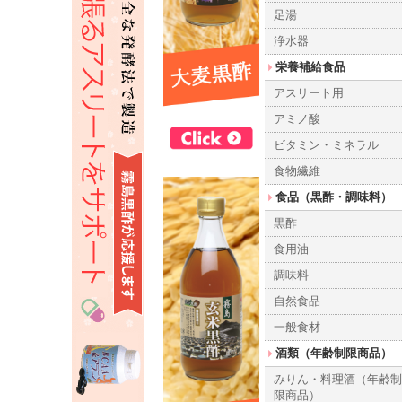
足湯
浄水器
栄養補給食品
アスリート用
アミノ酸
ビタミン・ミネラル
食物繊維
食品（黒酢・調味料）
黒酢
食用油
調味料
自然食品
一般食材
酒類（年齢制限商品）
みりん・料理酒（年齢
限商品）