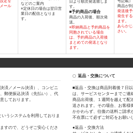
設定を
号記載）
日より順次発送致しま
などのご案内
メール
商品が到
す。
※定休日の場合は翌日営
発送後予
■予約商品の場合
業日の配信となりま
発生する
商品の入荷後、順次発
す。
ます。
送。
あらかじ
※即納商品と予約商品を
さい。
同胞されている場合
は、予約商品の入荷後
まとめての発送となり
ます。
返品・交換について
決済／メール決済）、コンビニ
■返品・交換は商品到着後７日以
、郵便振込決済（先払い）、代
は、サービスセンターまでご連
意しております。
商品出荷後、１週間を越えて配
送されます。その場合、お客様
かかわらず、往復の送料ご請求
Lというシステムを利用しておりま
不在票にて必ずご対応をお願い
ますので、どうぞご安心くださ
●返品・交換方法