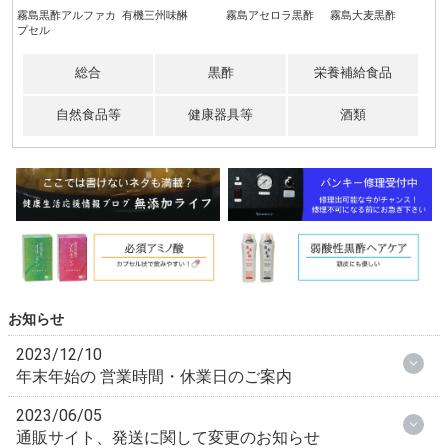
霧島黒酢アルファカ
霧島アセロラ黒酢
霧島黒酢アルファカ
堀河屋野村三ッ星醤
霧島ガラス玉用黒ゴ
角谷文治郎商店有機
有機三州味醂
霧島大麦黒酢
BCAA＆アラニン
限定トルトサ・オリ
霧島ガラス玉用吸引
田中酒造場白鷺の城
霧島アセロラ黒酢
霧島しそ生姜黒酢
霧島黒酢アセロラカ
オーガニック・エキ
霧島ガラス玉完成品
堤酒造）黒麹むらさ
霧島大麦黒酢
霧島玄米黒酢
霧島黒酢ホネバリ
和砂糖
霧島足湯黒酢
井筒ワイン）無添加
プセル
プセル
油
ム弁
三州味醂
ーブオイル
弁セット
プセル
ストラバージン・オ
５号
きいも 25度
ア〜骨太大作戦
にごり生ワイン 赤
リーブオイル
総合
黒酢
栄養補給食品
自然食品等
健康器具等
酒類
お知らせ
2023/12/10
年末年始の 営業時間・休業日のご案内
2023/06/05
通販サイト、発送に関して変更のお知らせ