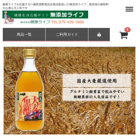
健康ライフを応援する〜霧島黒酢製品全商品取扱いの無添加ライフ、無添加の調味料
Menu
やお酒も大人気です
0
商品一覧
ご利用ガイド
合計
¥ 0-