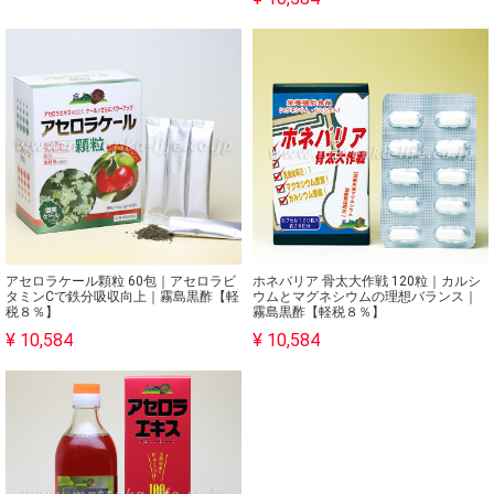
アセロラケール顆粒 60包｜アセロラビ
ホネバリア 骨太大作戦 120粒｜カルシ
タミンCで鉄分吸収向上｜霧島黒酢【軽
ウムとマグネシウムの理想バランス｜
税８％】
霧島黒酢【軽税８％】
¥ 10,584
¥ 10,584