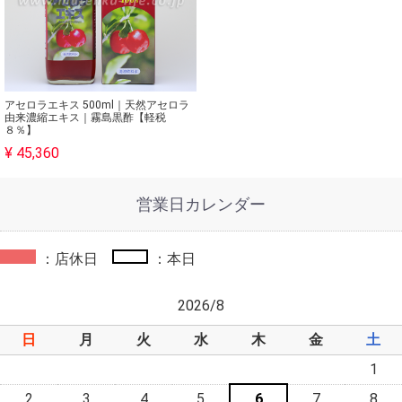
アセロラエキス 500ml｜天然アセロラ
由来濃縮エキス｜霧島黒酢【軽税
８％】
¥ 45,360
営業日カレンダー
：店休日
：本日
2026/8
日
月
火
水
木
金
土
1
2
3
4
5
6
7
8