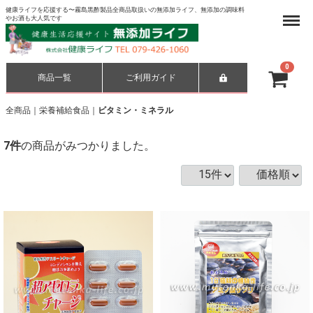
健康ライフを応援する〜霧島黒酢製品全商品取扱いの無添加ライフ、無添加の調味料
Menu
やお酒も大人気です
0
商品一覧
ご利用ガイド
合計
¥ 0-
全商品
栄養補給食品
ビタミン・ミネラル
7
件
の商品がみつかりました。