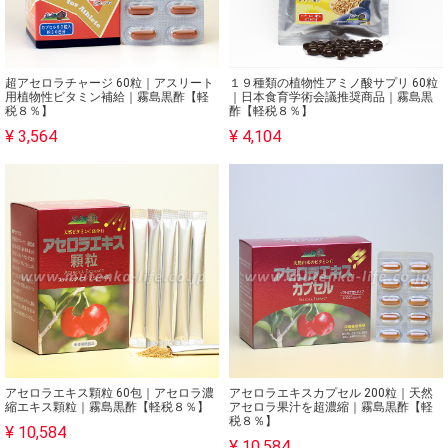
超アセロラチャージ 60粒｜アスリート
１９種類の植物性アミノ酸サプリ 60粒
用植物性ビタミン補給｜霧島黒酢【軽
｜日本食育学術会議推奨商品｜霧島黒
税８％】
酢【軽税８％】
¥ 3,564
¥ 4,104
アセロラエキス顆粒 60包｜アセロラ濃
アセロラエキスカプセル 200粒｜天然
縮エキス顆粒｜霧島黒酢【軽税８％】
アセロラ果汁を超濃縮｜霧島黒酢【軽
税８％】
¥ 10,584
¥ 10,584