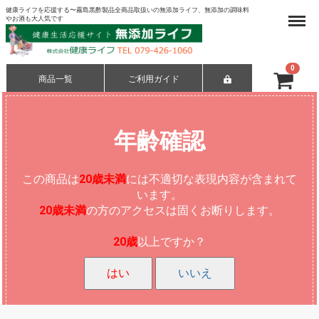
健康ライフを応援する〜霧島黒酢製品全商品取扱いの無添加ライフ、無添加の調味料
Menu
やお酒も大人気です
0
商品一覧
ご利用ガイド
合計
¥ 0-
年齢確認
この商品は
20歳未満
には不適切な表現内容が含まれて
います。
20歳未満
の方のアクセスは固くお断りします。
20歳
以上ですか？
はい
いいえ