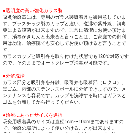
●透明度の高い強化ガラス製
吸灸治療器には、専用のガラス製吸着具を御用意していま
す。プラスチック製のカップと違い、煮沸や紫外線、消毒
薬による殺菌が出来ますので、非常に清潔にお使い頂けま
す。消毒がきちんと出来ると言うことは、ご家庭での御利
用は勿論、治療院でも安心してお使い頂けると言うことで
す。
ガラスカップと吸引弁を取り付けた状態でも120℃対応です
ので、そのままでオートクレーブ消毒が可能です。
●分解洗浄
ガラス部分と吸引弁を分離、吸引弁も吸着部（ロクロ）、
黒ゴム、内部のステンレスボールに分解できますので、メ
ンテナンスも容易です。カップを洗浄する時にはガラスと
ゴムを分離してから行ってください。
●治療にあったサイズを選択
吸灸用吸着具のサイズは直径1cm〜10cmまでありますの
で、治療の場所によって使い分けることが出来ます。