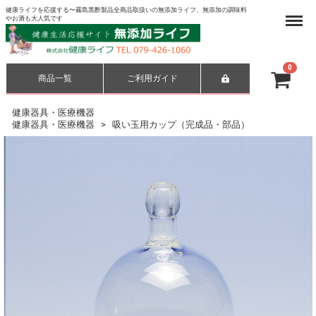
健康ライフを応援する〜霧島黒酢製品全商品取扱いの無添加ライフ、無添加の調味料
Menu
やお酒も大人気です
0
商品一覧
ご利用ガイド
合計
¥ 0-
健康器具・医療機器
健康器具・医療機器
吸い玉用カップ（完成品・部品）