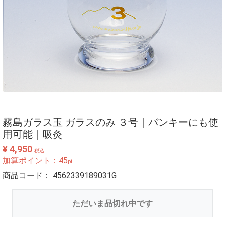
霧島ガラス玉 ガラスのみ ３号｜バンキーにも使
用可能｜吸灸
¥ 4,950
税込
加算ポイント：
45
pt
商品コード：
4562339189031G
ただいま品切れ中です