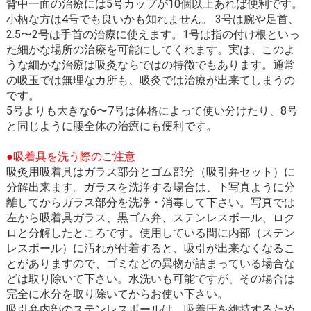
背中一面の治療には5号カップが10個以上あれば便利です。
小柄な方は4号でも良いかも知れません。 3号は腕や足首、
2.5〜2号は手首の治療に使えます。1号は指の付け根といっ
た細かな場所の治療を可能にしてくれます。実は、このよ
うな細かな治療は吸灸ならではの特徴でもあります。通常
の吸玉では無理なカ所も、吸灸では治療が出来てしまうの
です。
5号よりも大きな6〜7号は体格によって使い分けたり、8号
と同じように腰全体の治療にも便利です。
●吸着具を洗う際のご注意
吸灸用吸着具はガラス部分とゴム部分（吸引弁セット）に
分解出来ます。ガラスを洗浄する場合は、下写真ように分
離してからガラス部分を洗浄・消毒して下さい。写真では
左から吸着具ガラス、黒ゴム弁、ステンレスボール、ロク
ロと分解したところです。使用している間に内部（ステン
レスボール）に汚れが付着すると、吸引が出来なくなるこ
とがありますので、ゴミなどの異物が詰まっている場合な
どは取り除いて下さい。水洗いも可能ですが、その場合は
完全に水分を取り除いてからお使い下さい。
吸引弁内部のステンレスボールは、吸着圧を維持するため