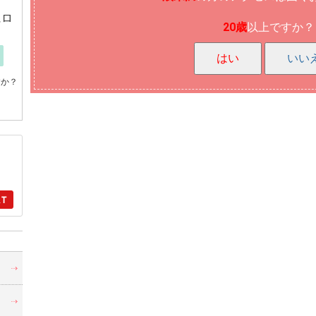
にロ
20歳
以上ですか？
はい
いい
すか？
・