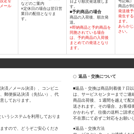
設定を
号記載）
日より順次発送致しま
などのご案内
メール
商品が到
す。
※定休日の場合は翌日営
発送後予
■予約商品の場合
業日の配信となりま
発生する
商品の入荷後、順次発
す。
ます。
送。
あらかじ
※即納商品と予約商品を
さい。
同胞されている場合
は、予約商品の入荷後
まとめての発送となり
ます。
返品・交換について
決済／メール決済）、コンビニ
■返品・交換は商品到着後７日以
、郵便振込決済（先払い）、代
は、サービスセンターまでご連
意しております。
商品出荷後、１週間を越えて配
送されます。その場合、お客様
かかわらず、往復の送料ご請求
Lというシステムを利用しておりま
不在票にて必ずご対応をお願い
ますので、どうぞご安心くださ
●返品・交換方法