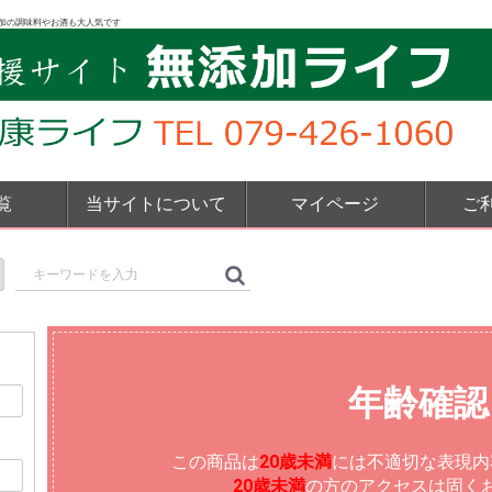
加の調味料やお酒も大人気です
覧
当サイトについて
マイページ
ご
年齢確認
この商品は
20歳未満
には不適切な表現内
20歳未満
の方のアクセスは固く