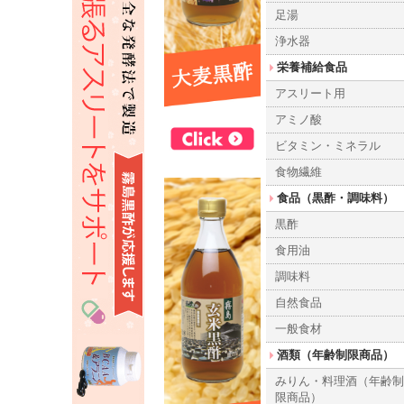
足湯
浄水器
栄養補給食品
アスリート用
アミノ酸
ビタミン・ミネラル
食物繊維
食品（黒酢・調味料）
黒酢
食用油
調味料
自然食品
一般食材
酒類（年齢制限商品）
みりん・料理酒（年齢
限商品）