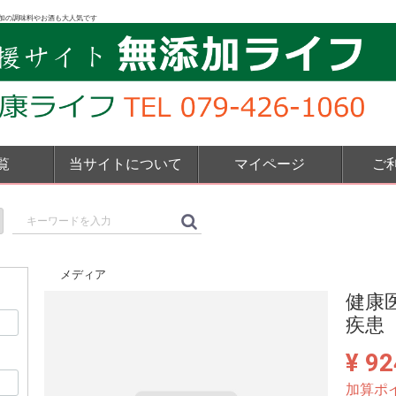
加の調味料やお酒も大人気です
覧
当サイトについて
マイページ
ご
メディア
健康
疾患（
¥ 92
加算ポ