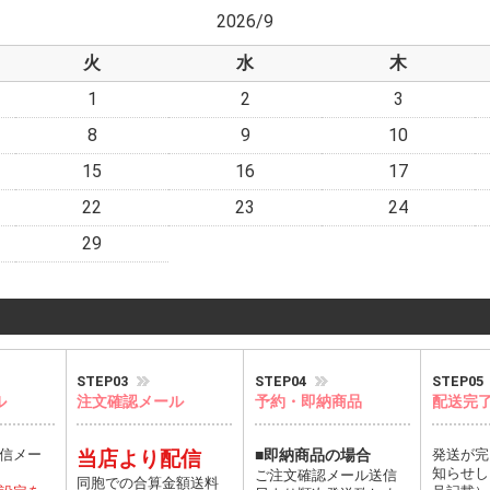
2026/9
火
水
木
1
2
3
8
9
10
15
16
17
22
23
24
29
STEP03
STEP04
STEP05
ル
注文確認メール
予約・即納商品
配送完
信メー
当店より配信
■即納商品の場合
発送が完
知らせし
ご注文確認メール送信
同胞での合算金額送料