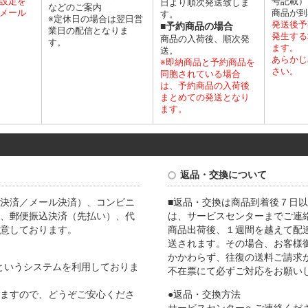
設定を
号記載）
日より順次発送致しま
などのご案内
メール
商品が到
す。
※定休日の場合は翌日営
発送後予
■予約商品の場合
業日の配信となりま
発生する
商品の入荷後、順次発
す。
ます。
送。
あらかじ
※即納商品と予約商品を
さい。
同胞されている場合
は、予約商品の入荷後
まとめての発送となり
ます。
返品・交換について
決済／メール決済）、コンビニ
■返品・交換は商品到着後７日以
、郵便振込決済（先払い）、代
は、サービスセンターまでご連
意しております。
商品出荷後、１週間を越えて配
送されます。その場合、お客様
かかわらず、往復の送料ご請求
Lというシステムを利用しておりま
不在票にて必ずご対応をお願い
ますので、どうぞご安心くださ
●返品・交換方法