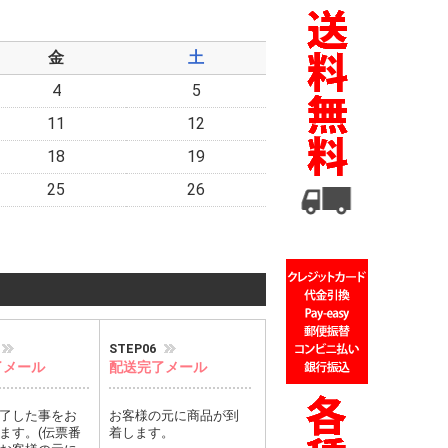
金
土
4
5
11
12
18
19
25
26
STEP06
了メール
配送完了メール
了した事をお
お客様の元に商品が到
ます。(伝票番
着します。