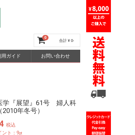
0
合計
¥ 0-
利用ガイド
お問い合わせ
医学『展望』61号 婦人科
2010年冬号）
4
税込
イント：
9
pt