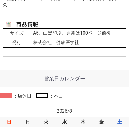
久
サイズ
A5、白黒印刷、通常は100ページ前後
発行
株式会社 健康医学社
営業日カレンダー
：店休日
：本日
2026/8
日
月
火
水
木
金
土