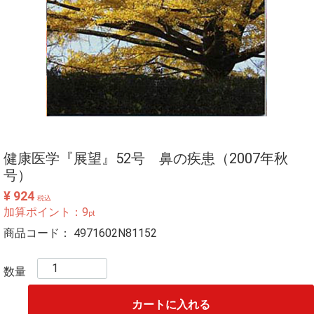
健康医学『展望』52号 鼻の疾患（2007年秋
号）
¥ 924
税込
加算ポイント：
9
pt
商品コード：
4971602N81152
数量
カートに入れる