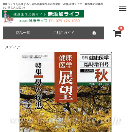
健康ライフを応援する〜霧島黒酢製品全商品取扱いの無添加ライフ、無添加の調味料
Menu
やお酒も大人気です
0
商品一覧
ご利用ガイド
合計
¥ 0-
メディア