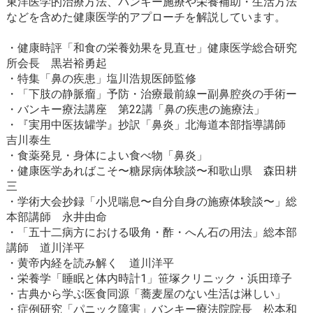
東洋医学的治療方法、バンキー施療や栄養補助・生活方法
などを含めた健康医学的アプローチを解説しています。
・健康時評「和食の栄養効果を見直せ」健康医学総合研究
所会長 黒岩裕勇起
・特集「鼻の疾患」塩川浩規医師監修
・「下肢の静脈瘤」予防・治療最前線ー副鼻腔炎の手術ー
・バンキー療法講座 第22講「鼻の疾患の施療法」
・『実用中医抜罐学』抄訳「鼻炎」北海道本部指導講師
吉川泰生
・食薬発見・身体によい食べ物「鼻炎」
・健康医学あればこそ〜糖尿病体験談〜和歌山県 森田耕
三
・学術大会抄録「小児喘息〜自分自身の施療体験談〜」総
本部講師 永井由命
・「五十二病方における吸角・酢・へん石の用法」総本部
講師 道川洋平
・黄帝内経を読み解く 道川洋平
・栄養学「睡眠と体内時計1」笹塚クリニック・浜田璋子
・古典から学ぶ医食同源「蕎麦屋のない生活は淋しい」
・症例研究「パニック障害」バンキー療法院院長 松本和