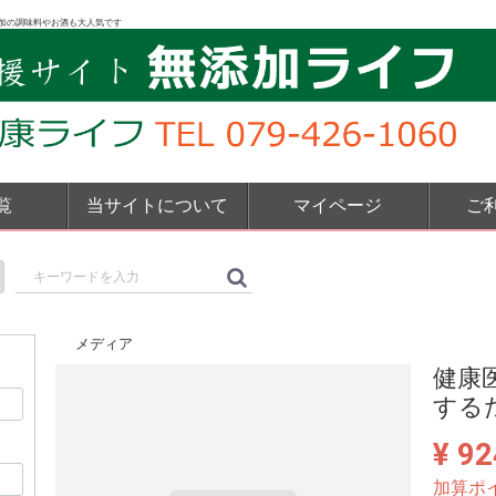
加の調味料やお酒も大人気です
覧
当サイトについて
マイページ
ご
メディア
健康
する
¥ 92
加算ポ