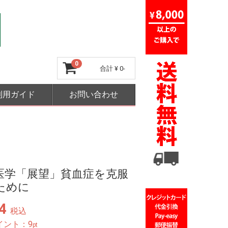
0
合計
¥ 0-
利用ガイド
お問い合わせ
医学「展望」貧血症を克服
ために
4
税込
イント：
9
pt