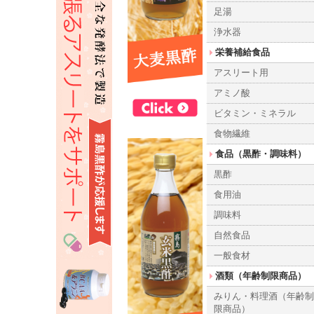
足湯
浄水器
栄養補給食品
アスリート用
アミノ酸
ビタミン・ミネラル
食物繊維
食品（黒酢・調味料）
黒酢
食用油
調味料
自然食品
一般食材
酒類（年齢制限商品）
みりん・料理酒（年齢
限商品）