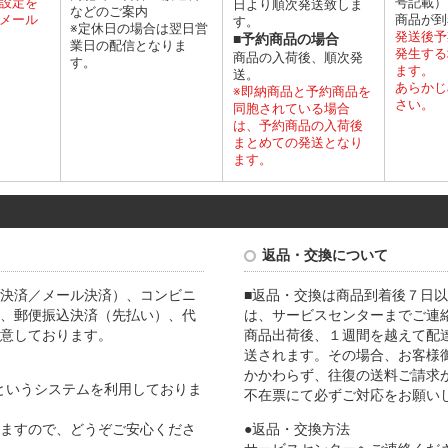
設定を
号記載）
日より順次発送致しま
などのご案内
メール
商品が到
す。
※定休日の場合は翌日営
発送後予
■予約商品の場合
業日の配信となりま
発生する
商品の入荷後、順次発
す。
ます。
送。
あらかじ
※即納商品と予約商品を
さい。
同胞されている場合
は、予約商品の入荷後
まとめての発送となり
ます。
返品・交換について
決済／メール決済）、コンビニ
■返品・交換は商品到着後７日以
、郵便振込決済（先払い）、代
は、サービスセンターまでご連
意しております。
商品出荷後、１週間を越えて配
送されます。その場合、お客様
かかわらず、往復の送料ご請求
Lというシステムを利用しておりま
不在票にて必ずご対応をお願い
ますので、どうぞご安心くださ
●返品・交換方法