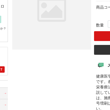
にロ
商品コ
数量
すか？
健康医
です。
栄養療
・
説して
は、施
号増刷
い。