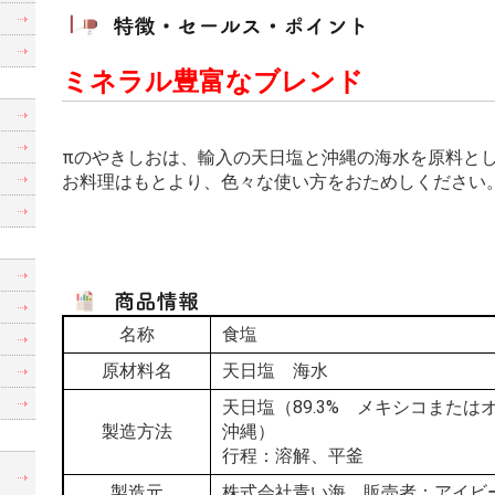
ミネラル豊富なブレンド
πのやきしおは、輸入の天日塩と沖縄の海水を原料と
お料理はもとより、色々な使い方をおためしください
名称
食塩
原材料名
天日塩 海水
天日塩（89.3% メキシコまたは
製造方法
沖縄）
行程：溶解、平釜
制
製造元
株式会社青い海 販売者：アイビ