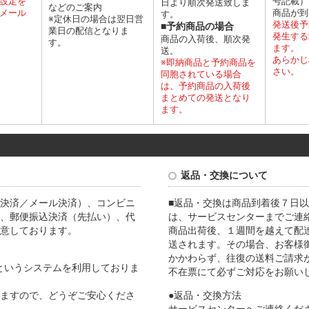
設定を
号記載）
日より順次発送致しま
などのご案内
メール
商品が到
す。
※定休日の場合は翌日営
発送後予
■予約商品の場合
業日の配信となりま
発生する
商品の入荷後、順次発
す。
ます。
送。
あらかじ
※即納商品と予約商品を
さい。
同胞されている場合
は、予約商品の入荷後
まとめての発送となり
ます。
返品・交換について
決済／メール決済）、コンビニ
■返品・交換は商品到着後７日以
、郵便振込決済（先払い）、代
は、サービスセンターまでご連
意しております。
商品出荷後、１週間を越えて配
送されます。その場合、お客様
かかわらず、往復の送料ご請求
Lというシステムを利用しておりま
不在票にて必ずご対応をお願い
ますので、どうぞご安心くださ
●返品・交換方法