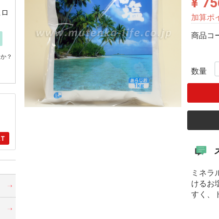
¥ 75
にロ
加算ポ
商品コ
すか？
数量
ミネラ
・
けるお
すく、