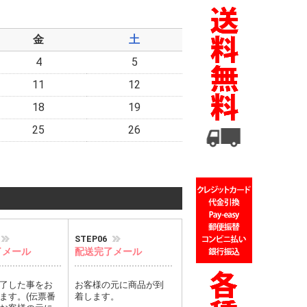
金
土
4
5
11
12
18
19
25
26
STEP06
了メール
配送完了メール
了した事をお
お客様の元に商品が到
ます。(伝票番
着します。