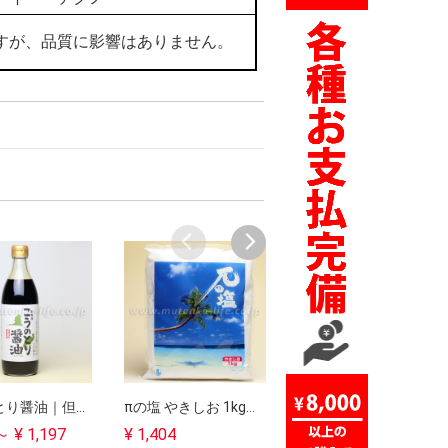
すが、品質に影響はありません。
こうのとり醤油｜但馬産こいくち醤油｜大徳醤油【軽税８％】
πの塩 やきしお 1kg｜まろやか天然塩｜アイビーイーテクノ【軽税８％】
霧島大麦黒酢 500ml｜国産大麦原料でグルタミン酸豊富なまろやか黒酢｜霧島黒酢【軽税８％】
～ ¥ 1,197
¥ 1,404
¥ 1,534