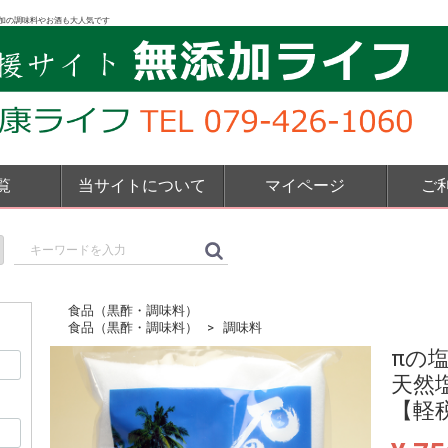
加の調味料やお酒も大人気です
覧
当サイトについて
マイページ
ご
食品（黒酢・調味料）
食品（黒酢・調味料）
調味料
πの塩
天然
【軽