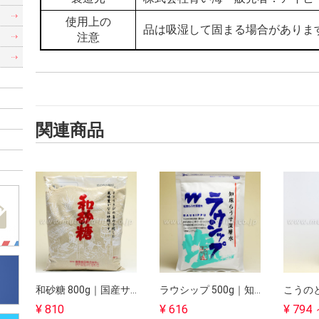
）
使用上の
品は吸湿して固まる場合がありま
）
注意
関連商品
和砂糖 800g｜国産サトウキビを厳選｜健康食品【軽税８％】
ラウシップ 500g｜知床らうす深層水自然塩｜らうす海洋深層水【軽税８％】
¥ 810
¥ 616
¥ 794 