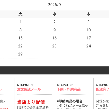
2026/9
火
水
木
1
2
3
8
9
10
15
16
17
22
23
24
29
STEP03
STEP04
STEP05
ル
注文確認メール
予約・即納商品
配送完
信メー
当店より配信
■即納商品の場合
発送が完
知らせし
ご注文確認メール送信
同胞での合算金額送料