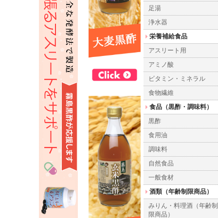
足湯
浄水器
栄養補給食品
アスリート用
アミノ酸
ビタミン・ミネラル
食物繊維
食品（黒酢・調味料）
黒酢
食用油
調味料
自然食品
一般食材
酒類（年齢制限商品）
みりん・料理酒（年齢
限商品）