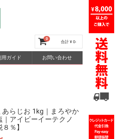
0
合計
¥ 0-
利用ガイド
お問い合わせ
 あらじお 1kg｜まろやか
塩｜アイビーイーテクノ
税８％】