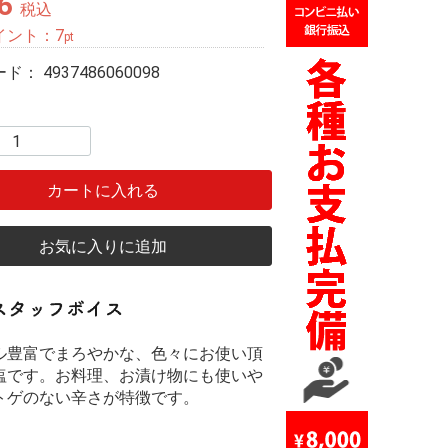
6
税込
イント：
7
pt
ード：
4937486060098
カートに入れる
お気に入りに追加
ル豊富でまろやかな、色々にお使い頂
塩です。お料理、お漬け物にも使いや
トゲのない辛さが特徴です。