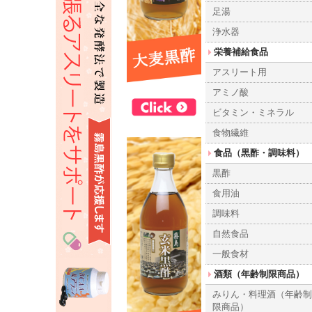
足湯
浄水器
栄養補給食品
アスリート用
アミノ酸
ビタミン・ミネラル
食物繊維
食品（黒酢・調味料）
黒酢
食用油
調味料
自然食品
一般食材
酒類（年齢制限商品）
みりん・料理酒（年齢
限商品）