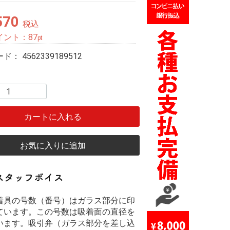
570
税込
イント：
87
pt
ード：
4562339189512
カートに入れる
お気に入りに追加
着具の号数（番号）はガラス部分に印
ています。この号数は吸着面の直径を
います。吸引弁（ガラス部分を差し込