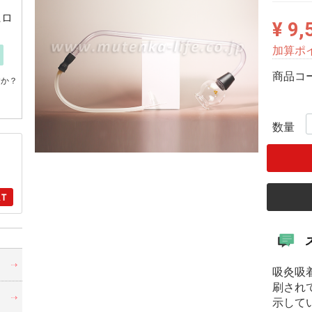
にロ
¥ 9,
加算ポ
商品コ
すか？
数量
・
吸灸吸
刷され
示して