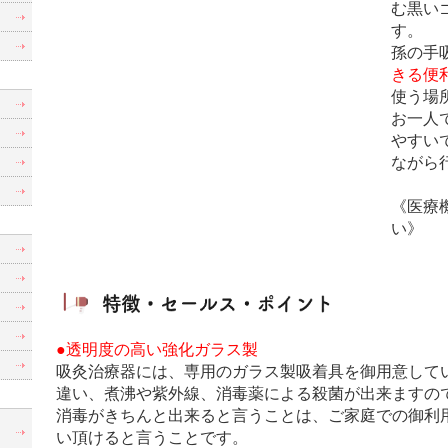
む黒い
す。
孫の手
きる便
使う場
お一人
やすい
ながら
《医療
い》
●透明度の高い強化ガラス製
吸灸治療器には、専用のガラス製吸着具を御用意して
違い、煮沸や紫外線、消毒薬による殺菌が出来ますの
消毒がきちんと出来ると言うことは、ご家庭での御利
制
い頂けると言うことです。