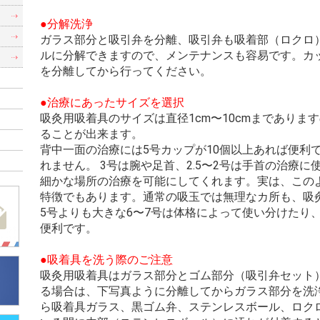
）
●分解洗浄
）
ガラス部分と吸引弁を分離、吸引弁も吸着部（ロクロ
ルに分解できますので、メンテナンスも容易です。カ
を分離してから行ってください。
●治療にあったサイズを選択
吸灸用吸着具のサイズは直径1cm〜10cmまでありま
ることが出来ます。
背中一面の治療には5号カップが10個以上あれば便利
れません。 3号は腕や足首、2.5〜2号は手首の治療
細かな場所の治療を可能にしてくれます。実は、この
特徴でもあります。通常の吸玉では無理なカ所も、吸
5号よりも大きな6〜7号は体格によって使い分けたり
便利です。
●吸着具を洗う際のご注意
吸灸用吸着具はガラス部分とゴム部分（吸引弁セット
る場合は、下写真ように分離してからガラス部分を洗
ら吸着具ガラス、黒ゴム弁、ステンレスボール、ロク