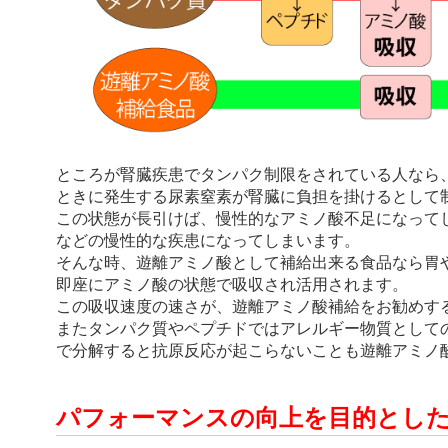
ところが腎臓疾患でタンパク制限をされている人なら
ときに発生する尿素窒素が腎臓に負担を掛けるとして
この状態が長引けば、慢性的なアミノ酸不足になって
などの慢性的な疾患になってしまいます。
そんな時、遊離アミノ酸として補給出来る食品なら胃
即座にアミノ酸の状態で吸収され活用されます。
この吸収速度の速さが、遊離アミノ酸補給をお勧めす
またタンパク質やペプチドではアレルギー物質として
で分解すると抗原反応が起こらないことも遊離アミノ
パフォーマンスの向上を目的とし