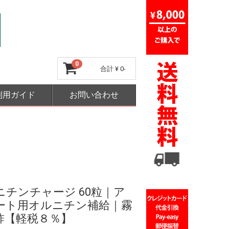
0
合計
¥ 0-
利用ガイド
お問い合わせ
ニチンチャージ 60粒｜ア
ート用オルニチン補給｜霧
酢【軽税８％】