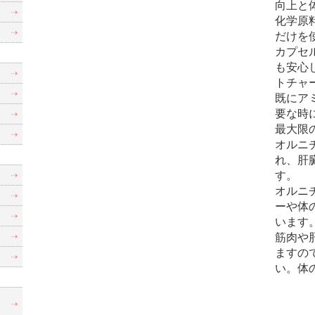
向上と
化学原
だけを
カプセ
も安心
トチャ
既にア
要な時
最大限
オルニ
れ、肝
す。
オルニ
ーや体
います
筋肉や
ますの
い。体
制