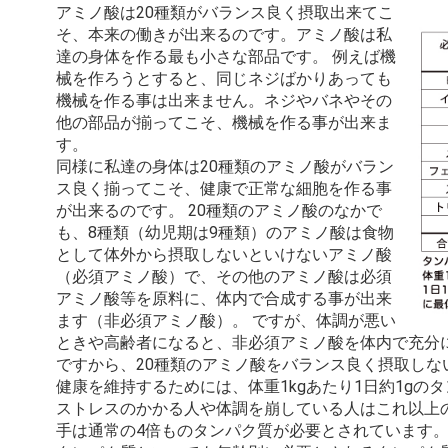
アミノ酸は20種類がバランス良く摂取出来てこ
そ、本来の働きが出来るのです。アミノ酸は私
達の身体を作る最も小さな部品です。 例えば機
械を作ろうとすると、同じネジばかりあっても
機械を作る事は出来ません。ネジやバネやその
他の部品が揃ってこそ、機械を作る事が出来ま
す。
同様に私達の身体は20種類のアミノ酸がバラン
ス良く揃ってこそ、健康で正常な細胞を作る事
が出来るのです。 20種類のアミノ酸のなかで
も、8種類（幼児期は9種類）のアミノ酸は食物
として体外から摂取しないといけないアミノ酸
（必須アミノ酸）で、その他のアミノ酸は必須
アミノ酸等を原料に、体内で合成する事が出来
ます（非必須アミノ酸）。 ですが、体調が悪い
ときや高齢者になると、非必須アミノ酸を体内で充分
ですから、20種類のアミノ酸をバランス良く摂取しな
健康を維持するためには、体重1kgあたり1日約1gの
ストレスのかかる人や体調を崩している人はこれ以上
手は通常の4倍ものタンパク質が必要とされています