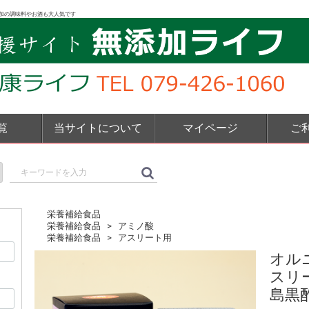
加の調味料やお酒も大人気です
覧
当サイトについて
マイページ
ご
栄養補給食品
栄養補給食品
アミノ酸
栄養補給食品
アスリート用
オル
スリ
島黒