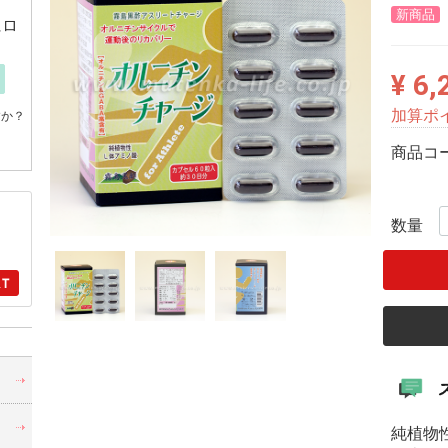
新商品
にロ
¥ 6,
加算ポ
すか？
商品コ
数量
・
純植物