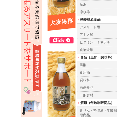
足湯
浄水器
栄養補給食品
アスリート用
アミノ酸
ビタミン・ミネラル
食物繊維
食品（黒酢・調味料）
黒酢
食用油
調味料
自然食品
一般食材
酒類（年齢制限商品）
みりん・料理酒（年齢
限商品）