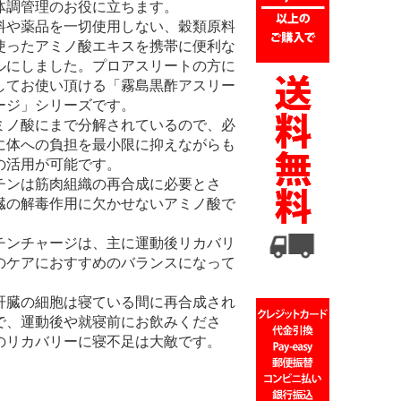
体調管理のお役に立ちます。
料や薬品を一切使用しない、穀類原料
使ったアミノ酸エキスを携帯に便利な
ルにしました。プロアスリートの方に
してお使い頂ける「霧島黒酢アスリー
ージ」シリーズです。
ミノ酸にまで分解されているので、必
に体への負担を最小限に抑えながらも
の活用が可能です。
チンは筋肉組織の再合成に必要とさ
臓の解毒作用に欠かせないアミノ酸で
チンチャージは、主に運動後リカバリ
のケアにおすすめのバランスになって
。
肝臓の細胞は寝ている間に再合成され
で、運動後や就寝前にお飲みくださ
のリカバリーに寝不足は大敵です。