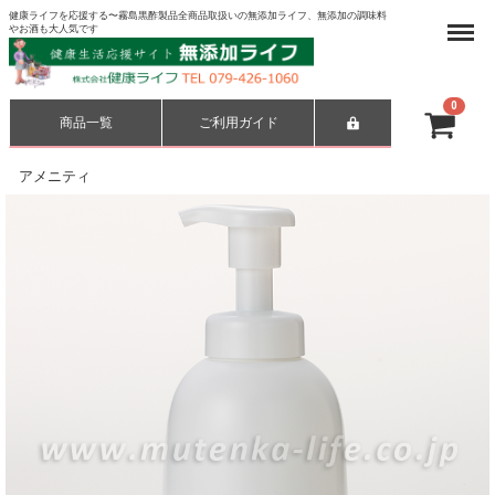
健康ライフを応援する〜霧島黒酢製品全商品取扱いの無添加ライフ、無添加の調味料
Menu
やお酒も大人気です
0
商品一覧
ご利用ガイド
合計
¥ 0-
アメニティ