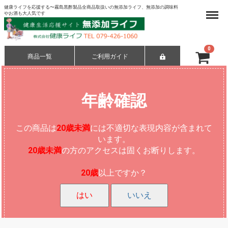
健康ライフを応援する〜霧島黒酢製品全商品取扱いの無添加ライフ、無添加の調味料
Menu
やお酒も大人気です
0
商品一覧
ご利用ガイド
合計
¥ 0-
年齢確認
この商品は
20歳未満
には不適切な表現内容が含まれて
います。
20歳未満
の方のアクセスは固くお断りします。
20歳
以上ですか？
はい
いいえ