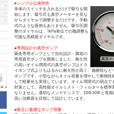
●シンプルな操作性
）
本体のスイッチを入れるだけで吸引を開
）
始します。吸引圧も真空メーターを見な
がらダイヤルで調整するだけです。手動
式のような面倒もありません。吸引圧調
整のダイヤルは、1kPa単位での微調整も
可能な高精度ダイヤルです。
●専用設計の真空ポンプ
吸灸専用ポンプとして自社設計・製造の
専用真空ポンプを開発しました。耐久性
の高いオイル潤滑式の真空ポンプはドラ
イポンプ式よりもはるかに耐久性が高く、施療院など
ポンプです。小型ながらオイル容量を増やして耐熱性
して軽量化も実現しています。オイル潤滑式の弱点で
対策として、高性能オイルミスト・フィルターを標準
なりません。適切なメンテナンスで、20年30年と長
高い治療器を目指して設計しています。
●吸玉に最適なポンプ容量