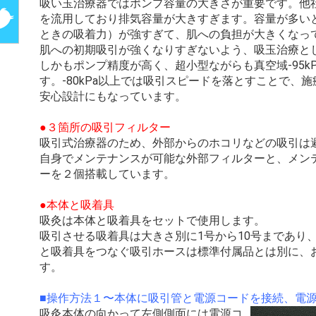
吸い玉治療器ではポンプ容量の大きさが重要です。他
を流用しており排気容量が大きすぎます。容量が多い
ときの吸着力）が強すぎて、肌への負担が大きくなっ
肌への初期吸引が強くなりすぎないよう、吸玉治療と
しかもポンプ精度が高く、超小型ながらも真空域-95k
す。-80kPa以上では吸引スピードを落とすことで、
安心設計にもなっています。
●３箇所の吸引フィルター
吸引式治療器のため、外部からのホコリなどの吸引は
自身でメンテナンスが可能な外部フィルターと、メン
ーを２個搭載しています。
●本体と吸着具
吸灸は本体と吸着具をセットで使用します。
吸引させる吸着具は大きさ別に1号から10号まであり
と吸着具をつなぐ吸引ホースは標準付属品とは別に、
す。
■操作方法１〜本体に吸引管と電源コードを接続、電
吸灸本体の向かって左側側面には電源コ