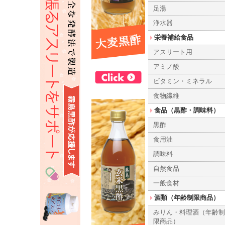
足湯
浄水器
栄養補給食品
アスリート用
アミノ酸
ビタミン・ミネラル
食物繊維
食品（黒酢・調味料）
黒酢
食用油
調味料
自然食品
一般食材
酒類（年齢制限商品）
みりん・料理酒（年齢
限商品）