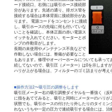
ード接続口、右側には吸引ホース接続部
分があります。先述の通り、排ガス管を
接続する場合は本体背面に接続部分があ
ります。 電源コードをコンセントに接続
し、吸引ホースの先端に何も付いていな
いことを確認し、本体正面の赤い電源ス
イッチを入れてください。モーターとポ
ンプの作動音がします。
長期の未使用やメンテナンス不良などで
作動しない場合には、整備が必要なこと
もあります。修理やオーバーホールについても承って
続してないので、吸引圧（メーター）は0を示します
ハリが上がる場合は、フィルターのゴミ詰まりが考え
■操作方法2〜吸引圧の調整をします
吸引圧メーター右の吸引調整ダイヤルを一番強く（反
に指をあててみると、吸引と同時にメーターのハリが
状態でも、吸引ホースの付けたり外したりのタイミン
れないうちや一定の圧力で連続吸引する場合には、治