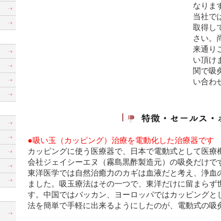
なりま
当社で
取得し
さい。
来通り
い頂け
関で吸
い合わ
●吸い玉（カッピング）治療を電動化した治療器です
カッピングに使う医療器で、日本で電動式として医療
会社ジェイシーエヌ（霧島黒酢製造元）の吸灸だけで
東洋医学では自然治癒力のカギは血液だと考え、浄血
ました。吸玉療法はその一つで、東洋だけに留まらず
す。中国ではバッカン、ヨーロッパではカッピングと
法を簡単で手軽に出来るようにしたのが、電動式の吸
制