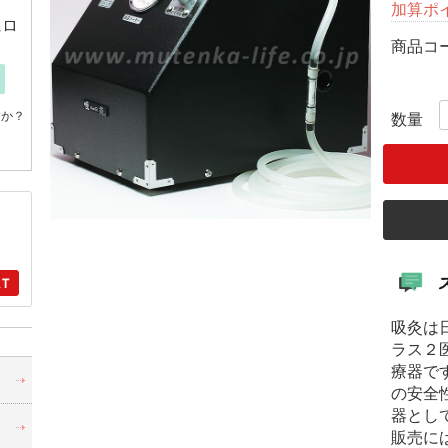
加算ポ
にロ
商品コ
すか？
数量
吸灸は
ラス２
療器で
・
の安全
器とし
販売に