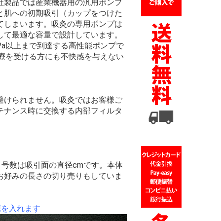
社製品では産業機器用の汎用ポンプ
と肌への初期吸引（カップをつけた
てしまいます。吸灸の専用ポンプは
して最適な容量で設計しています。
Pa以上まで到達する高性能ポンプで
施療を受ける方にも不快感を与えない
避けられません。吸灸ではお客様ご
テナンス時に交換する内部フィルタ
、号数は吸引面の直径cmです。本体
お好みの長さの切り売りもしていま
源を入れます