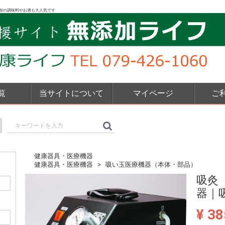
加の調味料やお酒も大人気です
覧
当サイトについて
マイページ
ご
健康器具・医療機器
健康器具・医療機器
吸い玉医療機器（本体・部品）
吸灸
器｜
¥ 38