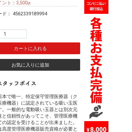
イント：
3,500
pt
ード：
4562339189994
カートに入れる
お気に入りに追加
日本で唯一、特定保守管理医療器（ク
医療機器）に認定されている吸い玉医
す。一般的な電動吸い玉器とは別次元
性と信頼性があってこそ、管理医療機
ての認定を受けることが出来ました。
は高度管理医療機器販売資格が必要と