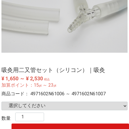
吸灸用二又管セット（シリコン）｜吸灸
¥ 1,650 ～ ¥ 2,530
税込
加算ポイント：
15
～
23
pt
pt
商品コード：
4971602N61006 ～ 4971602N61007
数量