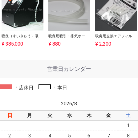
吸灸（すいきゅう）吸玉医療機器｜吸灸
吸灸用吸引・排気ホース（シリコン）1m｜吸灸
吸灸用交換エアフィルター５個｜吸灸
¥ 385,000
¥ 880
¥ 2,200
営業日カレンダー
：店休日
：本日
2026/8
日
月
火
水
木
金
土
1
2
3
4
5
6
7
8