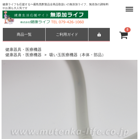
健康ライフを応援する〜霧島黒酢製品全商品取扱いの無添加ライフ、無添加の調味料
Menu
やお酒も大人気です
0
商品一覧
ご利用ガイド
合計
¥ 0-
健康器具・医療機器
健康器具・医療機器
吸い玉医療機器（本体・部品）