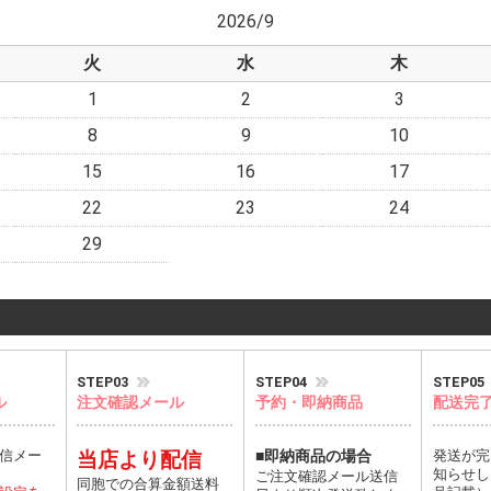
2026/9
火
水
木
1
2
3
8
9
10
15
16
17
22
23
24
29
STEP03
STEP04
STEP05
ル
注文確認メール
予約・即納商品
配送完
信メー
当店より配信
■即納商品の場合
発送が完
知らせし
ご注文確認メール送信
同胞での合算金額送料