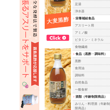
足湯
浄水器
栄養補給食品
アスリート用
アミノ酸
ビタミン・ミネラル
食物繊維
食品（黒酢・調味料）
黒酢
食用油
調味料
自然食品
一般食材
酒類（年齢制限商品）
みりん・料理酒（年齢
限商品）