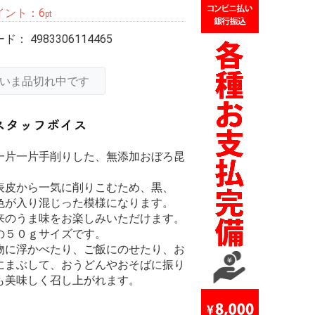
イント：
6
pt
ード：
4983306114465
いま品切れ中です
一片一片手削りした、無添加おぼろ昆
。
表皮から一気に削りこむため、黒、
色が入り混じった模様になります。
来のうま味をお楽しみいただけます。
の５０ｇサイズです。
物に浮かべたり、ご飯にのせたり、お
にまぶして、おうどんやおそばに振り
も美味しく召し上がれます。