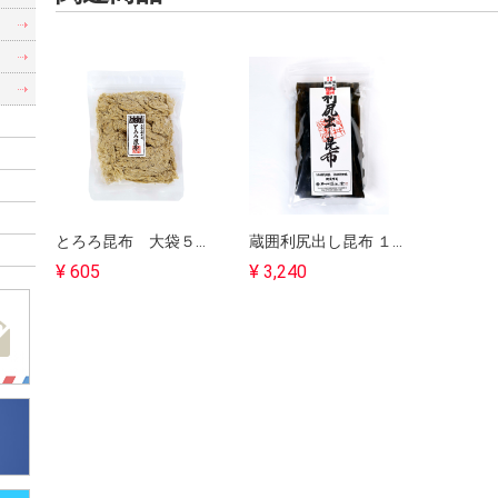
）
）
とろろ昆布 大袋５０g｜ミネラル豊富な健康食｜奥井海生堂【軽税８％】
蔵囲利尻出し昆布 １５０g｜澄んだ出しが特徴｜奥井海生堂【軽税８％】
¥ 605
¥ 3,240