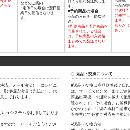
設定を
号記載）
日より順次発送致しま
などのご案内
メール
商品が到
す。
※定休日の場合は翌日営
発送後予
■予約商品の場合
業日の配信となりま
発生する
商品の入荷後、順次発
す。
ます。
送。
あらかじ
※即納商品と予約商品を
さい。
同胞されている場合
は、予約商品の入荷後
まとめての発送となり
ます。
返品・交換について
決済／メール決済）、コンビニ
■返品・交換は商品到着後７日以
、郵便振込決済（先払い）、代
は、サービスセンターまでご連
意しております。
商品出荷後、１週間を越えて配
送されます。その場合、お客様
かかわらず、往復の送料ご請求
Lというシステムを利用しておりま
不在票にて必ずご対応をお願い
ますので、どうぞご安心くださ
●返品・交換方法