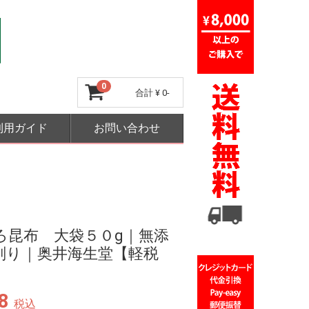
0
合計
¥ 0-
利用ガイド
お問い合わせ
ろ昆布 大袋５０g｜無添
削り｜奥井海生堂【軽税
】
8
税込