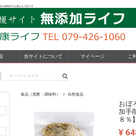
加の調味料やお酒も大人気です
覧
当サイトについて
マイページ
ご
食品（黒酢・調味料）
自然食品
おぼ
加手
８％
¥ 64