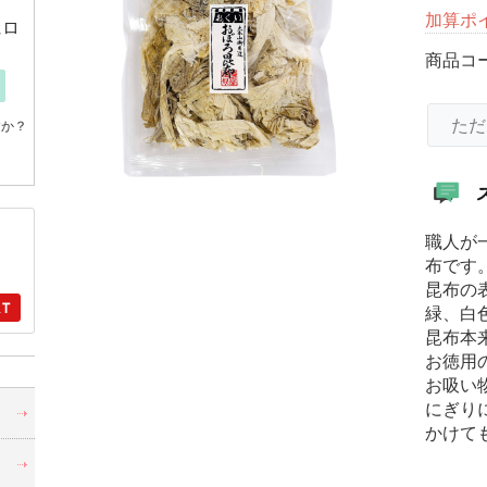
加算ポ
にロ
商品コ
ただ
すか？
職人が
布です
昆布の
緑、白
昆布本
お徳用
お吸い
・
にぎり
かけて