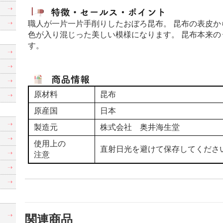
職人が一片一片手削りしたおぼろ昆布。 昆布の表皮
色が入り混じった美しい模様になります。 昆布本来
す。
原材料
昆布
原産国
日本
製造元
株式会社 奥井海生堂
使用上の
直射日光を避けて保存してくださ
注意
制
関連商品