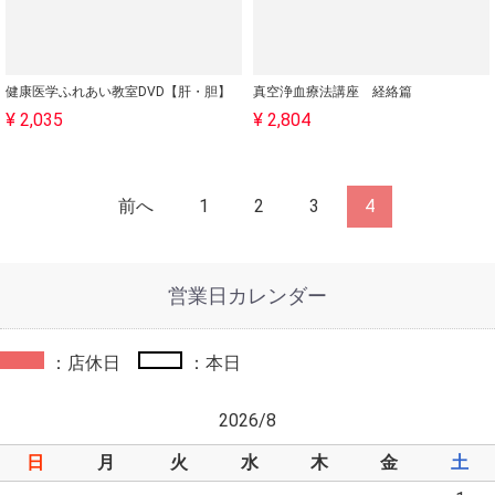
健康医学ふれあい教室DVD【肝・胆】
真空浄血療法講座 経絡篇
¥ 2,035
¥ 2,804
前へ
1
2
3
4
営業日カレンダー
：店休日
：本日
2026/8
日
月
火
水
木
金
土