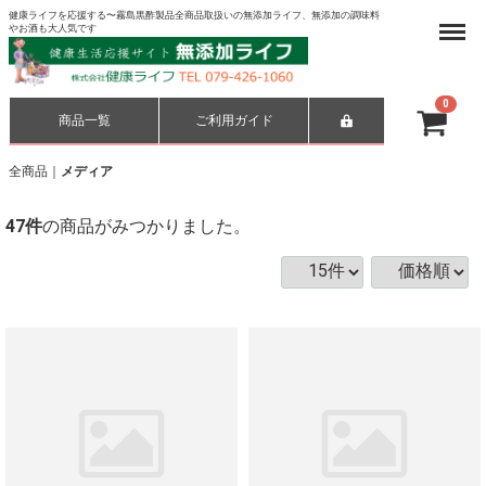
健康ライフを応援する〜霧島黒酢製品全商品取扱いの無添加ライフ、無添加の調味料
Menu
やお酒も大人気です
0
商品一覧
ご利用ガイド
合計
¥ 0-
全商品
メディア
47
件
の商品がみつかりました。