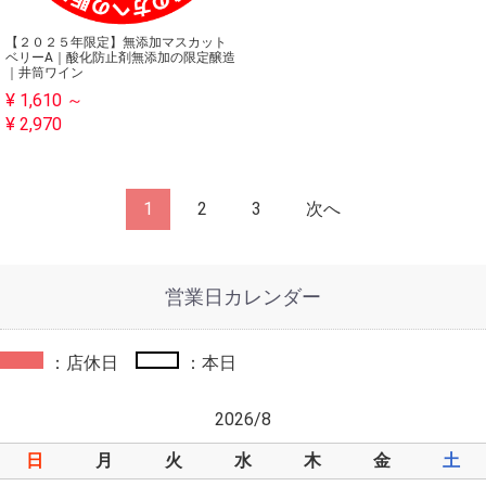
【２０２５年限定】無添加マスカット
ベリーA｜酸化防止剤無添加の限定醸造
｜井筒ワイン
¥ 1,610 ～
¥ 2,970
1
2
3
次へ
営業日カレンダー
：店休日
：本日
2026/8
日
月
火
水
木
金
土