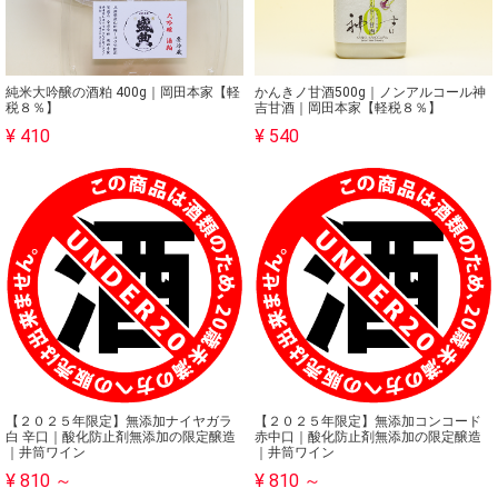
純米大吟醸の酒粕 400g｜岡田本家【軽
かんきノ甘酒500g｜ノンアルコール神
税８％】
吉甘酒｜岡田本家【軽税８％】
¥ 410
¥ 540
【２０２５年限定】無添加ナイヤガラ
【２０２５年限定】無添加コンコード
白 辛口｜酸化防止剤無添加の限定醸造
赤中口｜酸化防止剤無添加の限定醸造
｜井筒ワイン
｜井筒ワイン
¥ 810 ～
¥ 810 ～