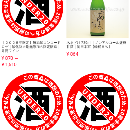
【２０２５年限定】無添加コンコード
あまざけ 720ml｜ノンアルコール盛典
ロゼ｜酸化防止剤無添加の限定醸造｜
甘酒｜岡田本家【軽税８％】
井筒ワイン
¥ 864
¥ 870 ～
¥ 1,610