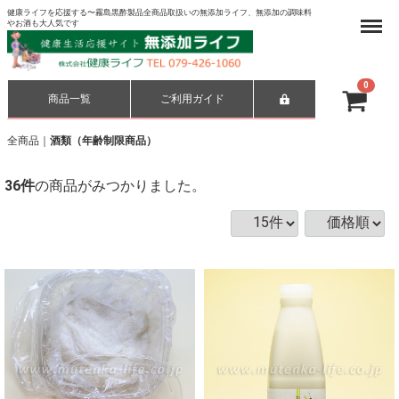
健康ライフを応援する〜霧島黒酢製品全商品取扱いの無添加ライフ、無添加の調味料
Menu
やお酒も大人気です
0
商品一覧
ご利用ガイド
合計
¥ 0-
全商品
酒類（年齢制限商品）
36
件
の商品がみつかりました。